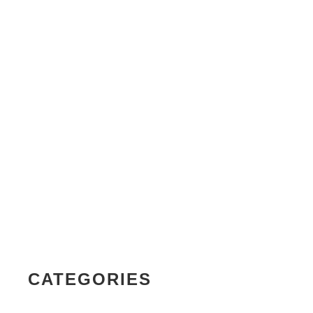
Trpezarijski stolovi
Trpezarijske stolice
Trpezarijske klupe
Predsoblja
Cipelarnici
Čiviluci
Dečije sobe
Kancelarijski nameštaj
Kompjuterski i radni stolovi
Galerija
Kontakt
CATEGORIES