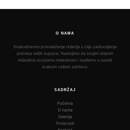
O NAMA
Svakodnevno pronalaženje rešenja u cilju zadovoljenja
potreba naših kupaca. Nastojimo da svojim idejnim
rešenjima izvučemo maksimum i izađemo u susret
svakom vašem zahtevu.
SADRŽAJ
Početna
O nama
Galerija
Proizvodi
Kontakt