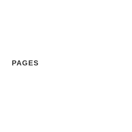
Dečije sobe
Dnevni boravak
Kuhinje
Spavaće sobe
Trpezarije
Ugaone garniture
PAGES
Galerija
Kontakt
O nama
Početna
Politika privatnosti
Proizvodi