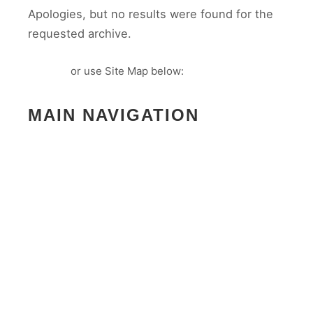
Apologies, but no results were found for the
requested archive.
Go back
or use Site Map below:
MAIN NAVIGATION
Početna
O nama
Proizvodi
Kuhinje
Kuhinja “Iris”
Kuhinja “Ana”
Kuhinja Afrodita
Kuhinja “Blok”